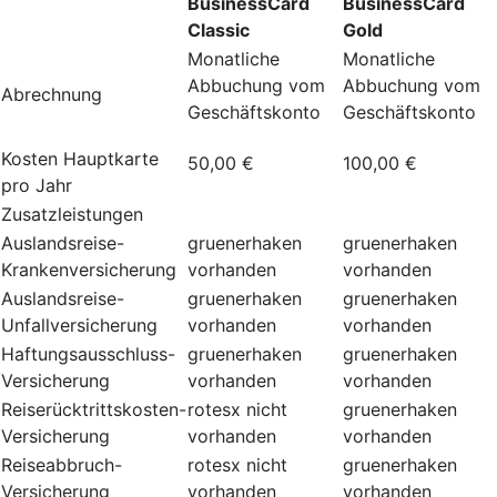
BusinessCard
BusinessCard
Classic
Gold
Monatliche
Monatliche
Abbuchung vom
Abbuchung vom
Abrechnung
Geschäftskonto
Geschäftskonto
Kosten Hauptkarte
50,00 €
100,00 €
pro Jahr
Zusatzleistungen
Auslandsreise-
gruenerhaken
gruenerhaken
Krankenversicherung
vorhanden
vorhanden
Auslandsreise-
gruenerhaken
gruenerhaken
Unfallversicherung
vorhanden
vorhanden
Haftungsausschluss-
gruenerhaken
gruenerhaken
Versicherung
vorhanden
vorhanden
Reiserücktrittskosten-
rotesx
nicht
gruenerhaken
Versicherung
vorhanden
vorhanden
Reiseabbruch-
rotesx
nicht
gruenerhaken
Versicherung
vorhanden
vorhanden