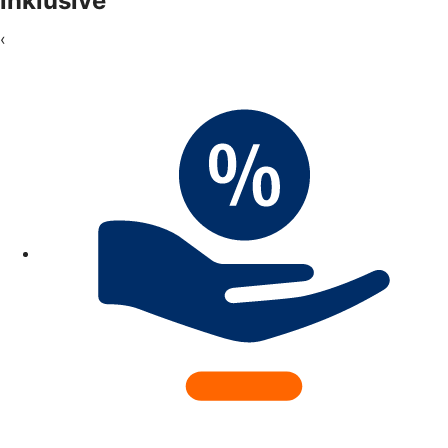
inklusive
‹