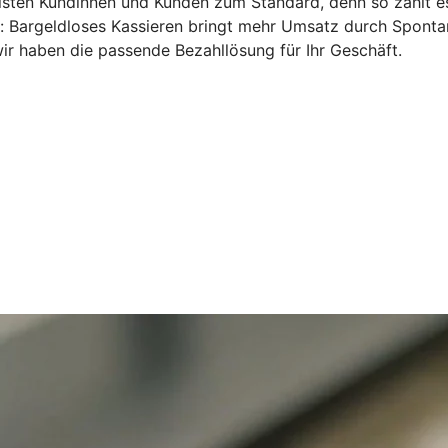
ten Kundinnen und Kunden zum Standard, denn so zahlt es s
n: Bargeldloses Kassieren bringt mehr Umsatz durch Sponta
ir haben die passende Bezahllösung für Ihr Geschäft.