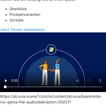
Überblick
Produktvarianten
Vorteile
Jetzt Termin vereinbaren
https://atruvia.scene7.com/is/content/atruvia/basisrente-
ruv-gema-frei-audiodeskription-202511